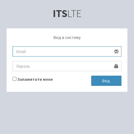
ITS
LTE
Вхід в систему
Запамятати мене
Вхід